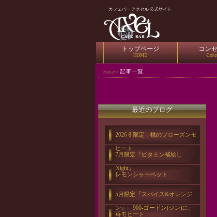
カフェバー アクセル 公式サイト
トップページ
コン
HOME
Conc
記事一覧
Home
»
最近のブログ
2026 8 限定 桃のフローズンモ
ヒート
7月限定『ビタミン補給し
Night』
レモンシャーベット
5月限定『スパイス&オレンジ
ン』 900-ゴードン(ジン)に、
苺モヒート