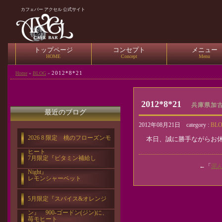
カフェバー アクセル 公式サイト
トップページ
コンセプト
メニュー
HOME
Concept
Menu
2012*8*21
Home
»
BLOG
»
2012*8*21
兵庫県加古川
最近のブログ
2012年08月21日 category :
BL
2026 8 限定 桃のフローズンモ
本日、誠に勝手ながらお休
ヒート
7月限定『ビタミン補給し
←「
泥ん
Night』
レモンシャーベット
5月限定『スパイス&オレンジ
ン』 900-ゴードン(ジン)に、
苺モヒート