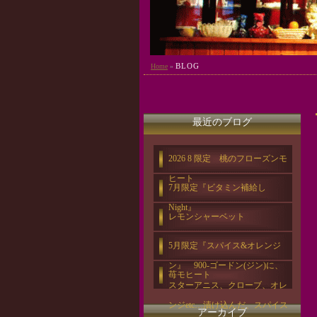
BLOG
Home
»
最近のブログ
2026 8 限定 桃のフローズンモ
ヒート
7月限定『ビタミン補給し
Night』
レモンシャーベット
5月限定『スパイス&オレンジ
ン』 900-ゴードン(ジン)に、
苺モヒート
スターアニス、クローブ、オレ
ンジetc…漬け込んだ、スパイス
アーカイブ