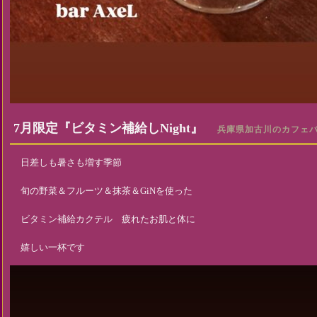
7月限定『ビタミン補給しNight』
兵庫県加古川のカフェバー ア
日差しも暑さも増す季節
旬の野菜＆フルーツ＆抹茶＆GiNを使った
ビタミン補給カクテル 疲れたお肌と体に
嬉しい一杯です