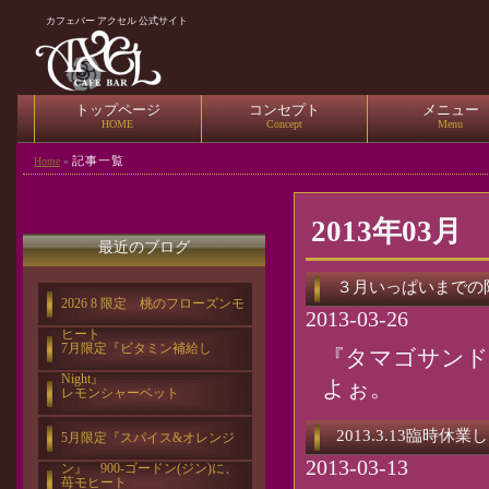
カフェバー アクセル 公式サイト
トップページ
コンセプト
メニュー
HOME
Concept
Menu
記事一覧
Home
»
2013年03月
最近のブログ
３月いっぱいまでの
2026 8 限定 桃のフローズンモ
2013-03-26
ヒート
7月限定『ビタミン補給し
『タマゴサンド
Night』
よぉ。
レモンシャーベット
2013.3.13臨時休業
5月限定『スパイス&オレンジ
2013-03-13
ン』 900-ゴードン(ジン)に、
苺モヒート