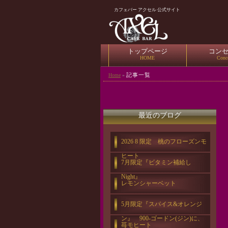
カフェバー アクセル 公式サイト
トップページ
コン
HOME
Conc
記事一覧
Home
»
最近のブログ
2026 8 限定 桃のフローズンモ
ヒート
7月限定『ビタミン補給し
Night』
レモンシャーベット
5月限定『スパイス&オレンジ
ン』 900-ゴードン(ジン)に、
苺モヒート