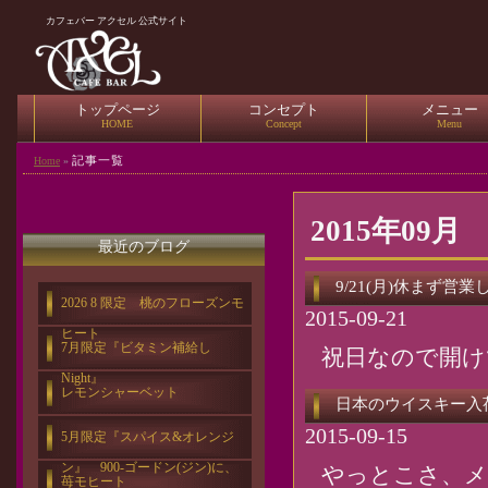
カフェバー アクセル 公式サイト
トップページ
コンセプト
メニュー
HOME
Concept
Menu
記事一覧
Home
»
2015年09月
最近のブログ
9/21(月)休まず営
2026 8 限定 桃のフローズンモ
2015-09-21
ヒート
7月限定『ビタミン補給し
祝日なので開けてま
Night』
レモンシャーベット
日本のウイスキー入荷(
2015-09-15
5月限定『スパイス&オレンジ
ン』 900-ゴードン(ジン)に、
やっとこさ、メ
苺モヒート