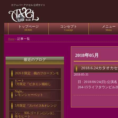
カフェバー アクセル 公式サイト
トップページ
コンセプト
メニュー
HOME
Concept
Menu
記事一覧
Home
»
2018年05月
最近のブログ
2018.6.24カタオカ
2026 8 限定 桃のフローズンモ
2018-05-31
ヒート
日 : 2018/06/24(日) 公
7月限定『ビタミン補給し
264-15ライフタウンビル2F 開
Night』
レモンシャーベット
5月限定『スパイス&オレンジ
ン』 900-ゴードン(ジン)に、
苺モヒート