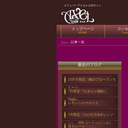
カフェバー アクセル 公式サイト
トップページ
コン
HOME
Conc
記事一覧
Home
»
最近のブログ
2026 8 限定 桃のフローズンモ
ヒート
7月限定『ビタミン補給し
Night』
レモンシャーベット
5月限定『スパイス&オレンジ
ン』 900-ゴードン(ジン)に、
苺モヒート