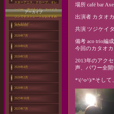
スターアニス、クローブ、オレ
場所 café bar 
ンジetc…漬け込んだ、スパイス
アーカイブ
出演者 カタオ
ジンですストレートがおすすめ
なんだけど…
2026年8月
共演 ツジケイ
2026年7月
備考 aco trio
2026年6月
今回のカタオカ
2026年5月
2013年のアク
声、パワー全開
2026年4月
2026年2月
*\(^o^)/*そ
2026年1月
2025年10月
2025年7月