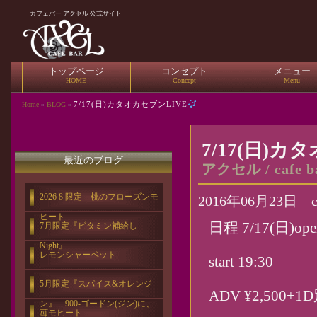
カフェバー アクセル 公式サイト
トップページ
コンセプト
メニュー
HOME
Concept
Menu
7/17(日)カタオカセブンLIVE
Home
»
BLOG
»
7/17(日)カ
最近のブログ
アクセル / cafe b
2026 8 限定 桃のフローズンモ
2016年06月23日 cat
ヒート
日程 7/17(日)open
7月限定『ビタミン補給し
Night』
レモンシャーベット
start 19:30
5月限定『スパイス&オレンジ
ADV ¥2,500+1
ン』 900-ゴードン(ジン)に、
苺モヒート