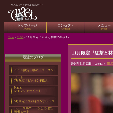
カフェバー アクセル 公式サイト
トップページ
コンセプト
メニュー
HOME
Concept
Menu
11月限定『紅茶と林檎の出合い』
Home
»
BLOG
»
11月限定『紅茶と
最近のブログ
2024年11月22日 category :
BL
2026 8 限定 桃のフローズンモ
ヒート
7月限定『ビタミン補給し
Night』
レモンシャーベット
5月限定『スパイス&オレンジ
ン』 900-ゴードン(ジン)に、
苺モヒート