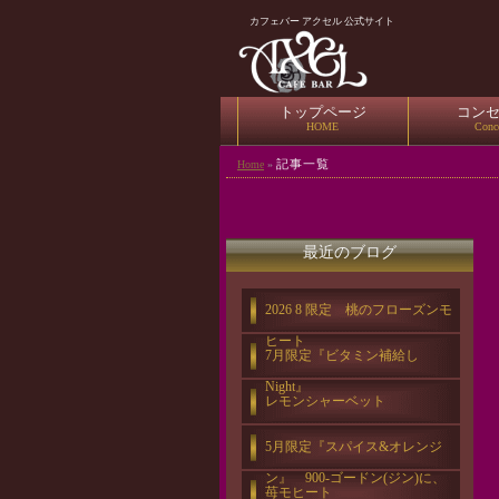
カフェバー アクセル 公式サイト
トップページ
コン
HOME
Conc
記事一覧
Home
»
最近のブログ
2026 8 限定 桃のフローズンモ
ヒート
7月限定『ビタミン補給し
Night』
レモンシャーベット
5月限定『スパイス&オレンジ
ン』 900-ゴードン(ジン)に、
苺モヒート