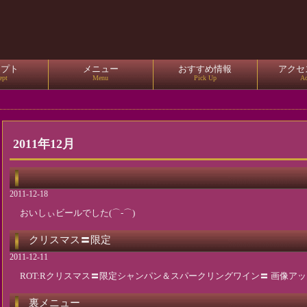
セプト
メニュー
おすすめ情報
アクセ
ept
Menu
Pick Up
Ac
2011年12月
2011-12-18
おいしぃビールでした(⌒‐⌒)
クリスマス〓限定
2011-12-11
ROT:Rクリスマス〓限定シャンパン＆スパークリングワイン〓 画像アップし
裏メニュー