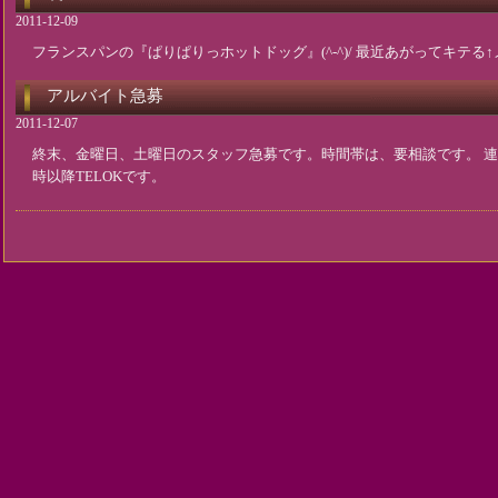
2011-12-09
フランスパンの『ぱりぱりっホットドッグ』(^-^)/ 最近あがってキテる
アルバイト急募
2011-12-07
終末、金曜日、土曜日のスタッフ急募です。時間帯は、要相談です。 連絡は、
時以降TELOKです。