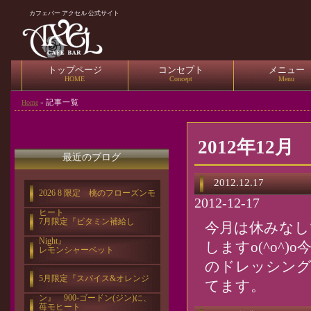
カフェバー アクセル 公式サイト
トップページ
コンセプト
メニュー
HOME
Concept
Menu
記事一覧
Home
»
2012年12月
最近のブログ
2012.12.17
2026 8 限定 桃のフローズンモ
2012-12-17
ヒート
7月限定『ビタミン補給し
今月は休みなし
Night』
しますo(^o^
レモンシャーベット
のドレッシング
5月限定『スパイス&オレンジ
てます。
ン』 900-ゴードン(ジン)に、
苺モヒート