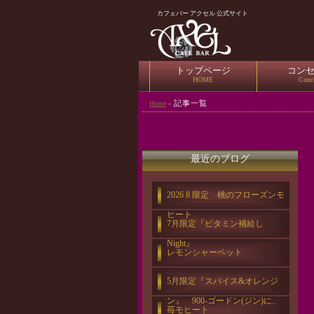
カフェバー アクセル 公式サイト
トップページ
コン
HOME
Conc
記事一覧
Home
»
最近のブログ
2026 8 限定 桃のフローズンモ
ヒート
7月限定『ビタミン補給し
Night』
レモンシャーベット
5月限定『スパイス&オレンジ
ン』 900-ゴードン(ジン)に、
苺モヒート