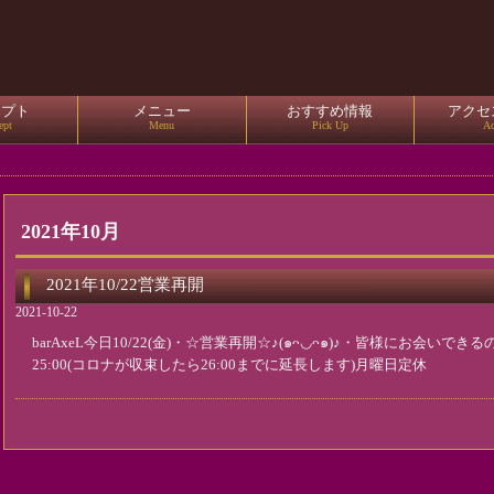
セプト
メニュー
おすすめ情報
アクセ
ept
Menu
Pick Up
Ac
2021年10月
2021年10/22営業再開
2021-10-22
barAxeL今日10/22(金)・☆営業再開☆♪(๑ᴖ◡ᴖ๑)♪・皆様にお会いで
25:00(コロナが収束したら26:00までに延長します)月曜日定休