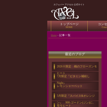
カフェバー アクセル 公式サイト
トップページ
コン
HOME
Conc
記事一覧
Home
»
最近のブログ
2026 8 限定 桃のフローズンモ
ヒート
7月限定『ビタミン補給し
Night』
レモンシャーベット
5月限定『スパイス&オレンジ
ン』 900-ゴードン(ジン)に、
苺モヒート