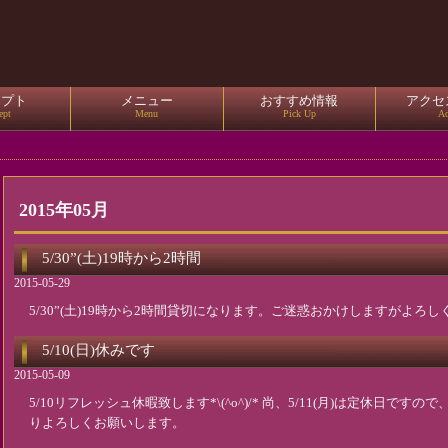
セプト
メニュー
おすすめ情報
アクセ
ept
Menu
Pick Up
Ac
2015年05月
5/30”(土)19時から2時間
2015-05-29
5/30”(土)19時から2時間貸切になります。ご迷惑おかけしますがよろ
5/10(日)休みです
2015-05-09
5/10リフレッシュ休暇致します*\(^o^)/* 尚、5/11(月)は定休日ですので
りよろしくお願いします。