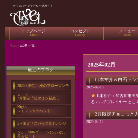
カフェバー アクセル 公式サイト
トップページ
コンセプト
メニュー
HOME
Concept
Menu
記事一覧
Home
»
2025年02月
最近のブログ
山本祐介＆白石トシゾ
2026 8 限定 桃のフローズンモ
2025-02-18
ヒート
山本祐介：加古川市出
7月限定『ビタミン補給し
るマルチプレイヤー として
Night』
レモンシャーベット
2月限定チョコっと
2025-02-12
5月限定『スパイス&オレンジ
ン』 900-ゴードン(ジン)に、
苺モヒート