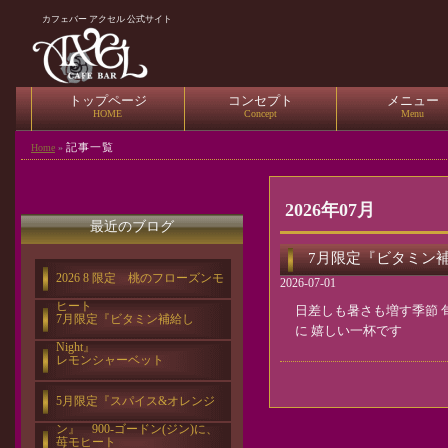
カフェバー アクセル 公式サイト
トップページ
コンセプト
メニュー
HOME
Concept
Menu
記事一覧
Home
»
2026年07月
最近のブログ
7月限定『ビタミン補給
2026 8 限定 桃のフローズンモ
2026-07-01
ヒート
日差しも暑さも増す季節 
7月限定『ビタミン補給し
に 嬉しい一杯です
Night』
レモンシャーベット
5月限定『スパイス&オレンジ
ン』 900-ゴードン(ジン)に、
苺モヒート